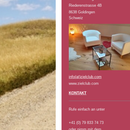
Riederenstrasse 4B
8638 Goldingen
Schweiz
info(at)zielclub.com
www.zielclub.com
KONTAKT
Rufe einfach an unter
+41 (0) 79 833 74 73
oder nimm mit dem