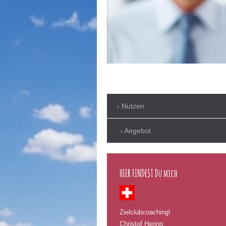
Nutzen
Angebot
HIER FINDEST Du mich
Zielclubcoaching!
Christof Hering